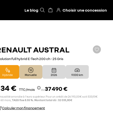
Le blog
Choisir une concession
RENAULT
AUSTRAL
olution full hybrid E-Tech 200 ch - 25 Gris
Hybride
Manuelle
2026
9 000 km
534 €
37 490 €
TTC /mois
ou
sualité arrondie à l'euro supérieur. Pour un crédit de 26 190,00€ soit 533,93€
 60 mois,
TAEG fixe 8.55 %. Montant total dû : 32 035,80€
Calculer mon financement