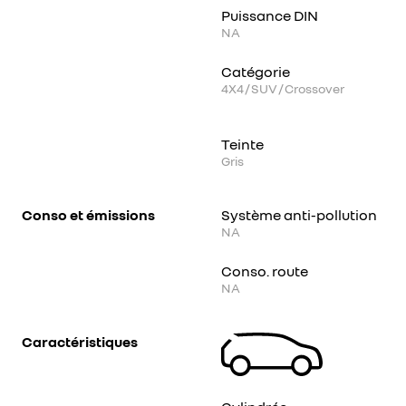
Puissance DIN
NA
Catégorie
4X4 / SUV / Crossover
Teinte
Gris
Conso et émissions
Système anti-pollution
NA
Conso. route
NA
Caractéristiques