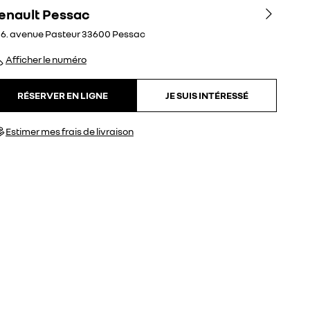
enault Pessac
6. avenue Pasteur
33600
Pessac
Afficher le numéro
RÉSERVER EN LIGNE
JE SUIS INTÉRESSÉ
Estimer mes frais de livraison