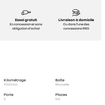
Essai gratuit
Livraison à domicile
En concession et sans
Ou dans l'une des
obligation d'achat
concessions RRG
Kilométrage
Boîte
9 000 km
Manuelle
Porte
Places
5
NA