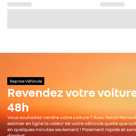
Reprise Véhicule
Revendez votre voitur
48h
Vous souhaitez vendre votre voiture ? Avec Retail Renault
estimer en ligne la valeur de votre véhicule quelle que so
en quelques minutes seulement ! Paiement rapide et san
d’achat.