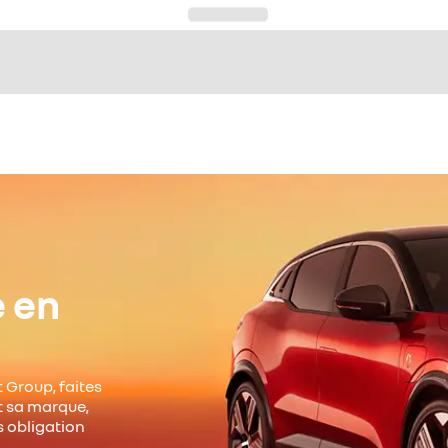
e en
 Group, faites
it sa marque,
s obligation