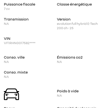
Puissance fiscale
Classe énergétique
7
cv
Transmission
Version
NA
evolution full hybrid E-Tech
200 ch - 25
VIN
VF1RHN0017582****
Conso. ville
Émissions co2
NA
NA
Conso. mixte
NA
Poids à vide
NA