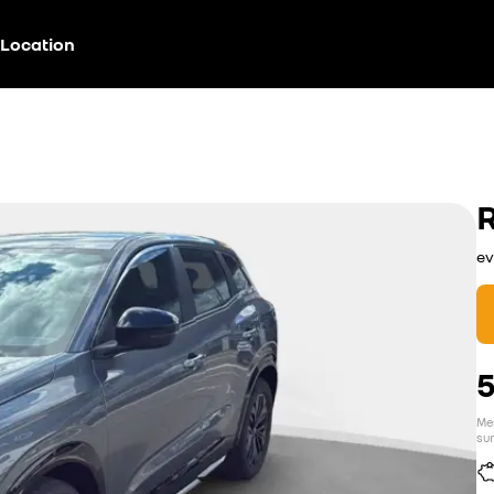
Location
ev
Men
sur